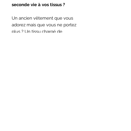
seconde vie à vos tissus ?
Un ancien vêtement que vous
adorez mais que vous ne portez
plus ? Un tissu chargé de
souvenirs qui dort dans un placard
? Confiez-le-moi, et je le
transformerai en un sac unique,
rempli de souvenirs et prêt à vous
accompagner partout !
📩
Prêt(e) à imaginer votre sac
parfait ? Contactez-moi pour en
discuter !
Ingrédients upcyclés
À définir avec vous !
Dimensions