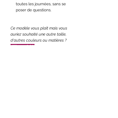
toutes les journées, sans se
poser de questions.
Ce modèle vous plaît mais vous
auriez souhaité une autre taille,
d'autres couleurs ou matières ?
Cliquez ici !
Ingrédients upcyclés
Jean usé récupéré
Dimensions
Tissu fleuri "neuf" abandonné dans
un grenier
L. env. 50 cm au plus large x P.
Conseils d'entretien
12 cm x H. env. 30 cm
Circonférence anse + haut du sac
env. 85 cm
Lavage à la main en surface
Fabrication responsable
recommandé