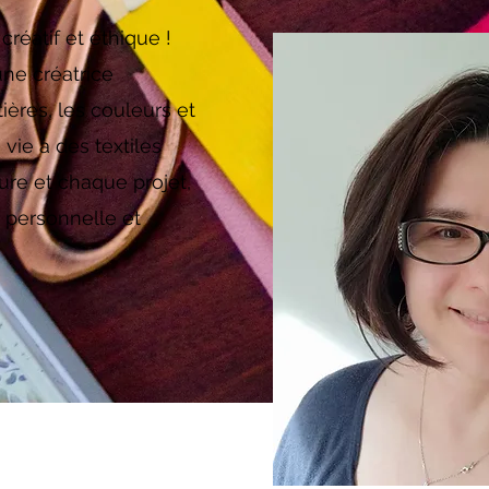
réatif et éthique !
une créatrice
ières, les couleurs et
vie à des textiles
ure et chaque projet,
s personnelle et