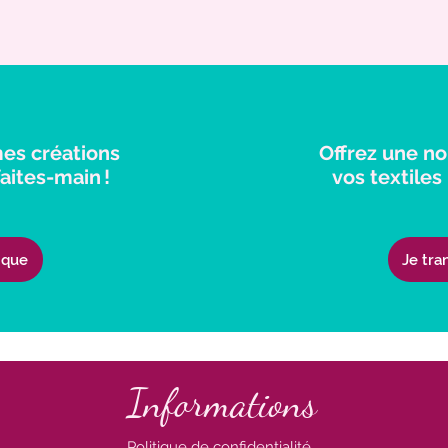
es créations
Offrez une no
aites-main !
vos textiles 
ique
Je tra
Informations
Politique de confidentialité