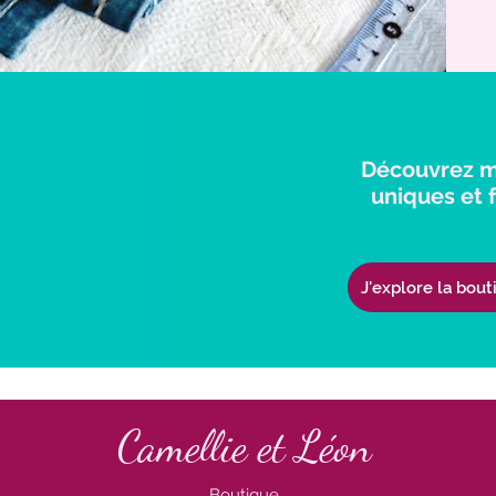
Découvrez m
uniques et f
J'explore la bout
Camellie et Léon
Boutique