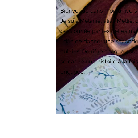
Bienvenue dans mon univers c
Je suis Mélanie, alias Mellie, 
passionnée par les belles mat
l’idée de donner une seconde 
oubliés. Derrière chaque cout
se cache une histoire à la foi
engagée.