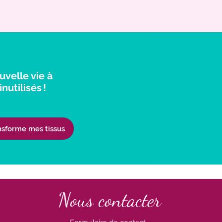
uvelle vie à
inutilisés !
nsforme mes tissus
Nous contacter